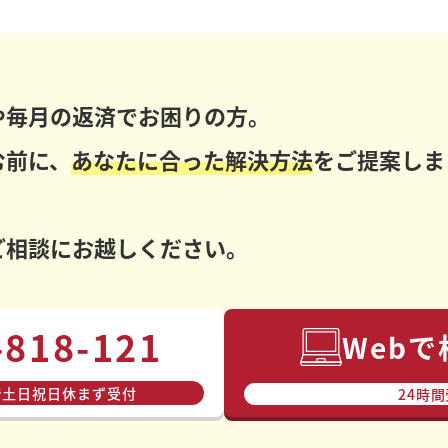
や毎月の返済でお困りの方。
む前に、
あなたに合った解決方法
をご提案しま
ご相談にお越しください。
-818-121
Web
で⼟⽇祝⽇休まず受付
24時