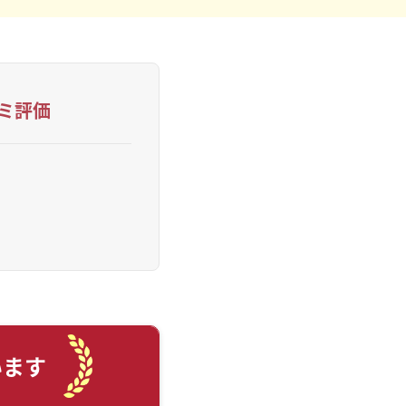
コミ評価
います