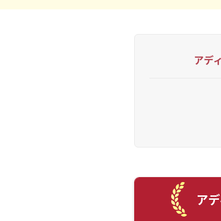
アデ
アデ