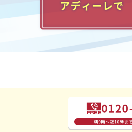
0120
朝9時〜夜10時ま