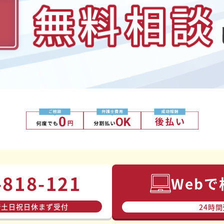
-818-121
Web
で
で⼟⽇祝⽇休まず受付
24時